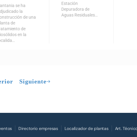
Estación
antania se ha
Depuradora de
djudicado la
Aguas Residuales…
onstrucción de una
lanta de
ratamiento de
iosólidos en la
ocalida…
erior
Siguiente
Eventos
Directorio empresas
Localizador de plantas
Art. Técnic