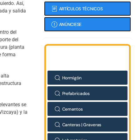
ierdo. Así,
ARTÍCULOS TÉCNICOS
ada y salida
ANÚNCIESE
ntro del
porte del
dura (planta
de forma
 alta
Hormigón
estructura
Prefabricados
elevantes se
Cementos
Vizcaya) y la
Canteras | Graveras