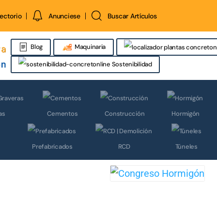
rectorio
Anunciese
Buscar Artículos
Blog
Maquinaria
Sostenibilidad
as
Cementos
Construcción
Hormigón
Prefabricados
RCD
Túneles