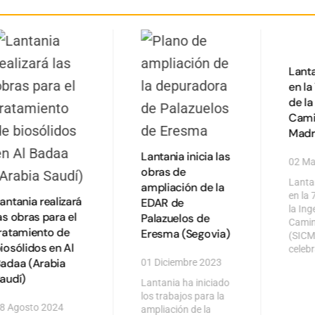
Lanta
en l
de la
Cami
Madr
Lantania inicia las
02 Ma
obras de
Lanta
ampliación de la
en la
antania realizará
EDAR de
la Ing
as obras para el
Palazuelos de
Camin
ratamiento de
(SICM
Eresma (Segovia)
celeb
iosólidos en Al
adaa (Arabia
01 Diciembre 2023
audí)
Lantania ha iniciado
los trabajos para la
8 Agosto 2024
ampliación de la