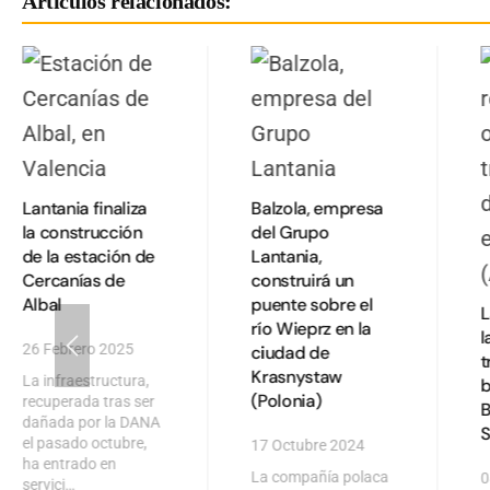
Artículos relacionados:
Lantania finaliza
Balzola, empresa
la construcción
del Grupo
de la estación de
Lantania,
Cercanías de
construirá un
Albal
puente sobre el
L
río Wieprz en la
l
26 Febrero 2025
ciudad de
t
Krasnystaw
La infraestructura,
b
(Polonia)
recuperada tras ser
B
dañada por la DANA
S
el pasado octubre,
17 Octubre 2024
ha entrado en
La compañía polaca
0
servici…