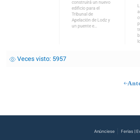
construirá un nuevo
L
edificio para el
a
Tribunal de
c
Apelación de Lodz y
p
un puente e…
t
b
l
Veces visto: 5957
Ant
Anúnciese
Ferias | 