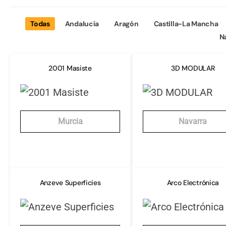
Todas
Andalucía
Aragón
Castilla-La Mancha
N
2001 Masiste
3D MODULAR
Murcia
Navarra
Anzeve Superficies
Arco Electrónica