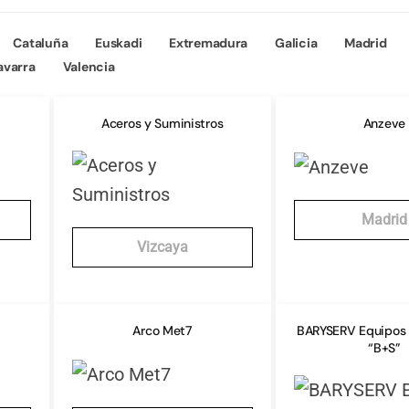
Cataluña
Euskadi
Extremadura
Galicia
Madrid
avarra
Valencia
Aceros y Suministros
Anzeve
Madrid
Vizcaya
Arco Met7
BARYSERV Equipos 
“B+S”