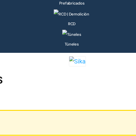
Prefabricados
RCD
Túneles
S