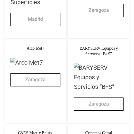
Zaragoza
Madrid
Arco Met7
BARYSERV Equipos y
Servicios “B+S”
Zaragoza
Zaragoza
CAES Maq. y Equip.
Cementos Carral