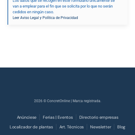
Los datos que se recogen en este formulario únicamente se
van a emplear para el fin que se solicita por lo que no serán
cedidos en ningún caso.
Leer Aviso Legal y Política de Privacidad
2026
© ConcretOnline | Marca registrada.
Anúnciese
Ferias | Eventos
Directorio empresas
Localizador de plantas
Art. Técnicos
Newsletter
Blog