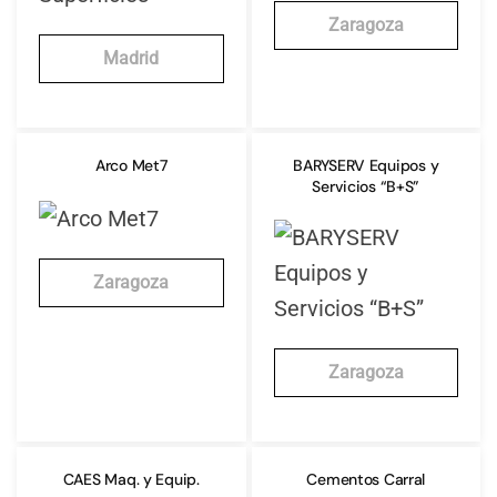
Zaragoza
Madrid
Arco Met7
BARYSERV Equipos y
Servicios “B+S”
Zaragoza
Zaragoza
CAES Maq. y Equip.
Cementos Carral