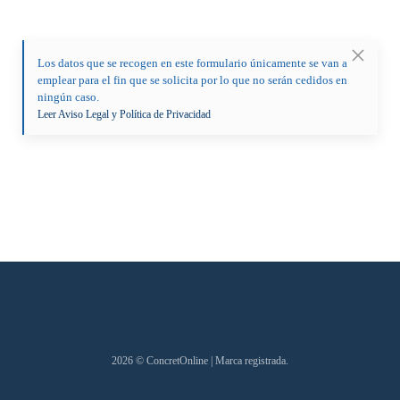
Los datos que se recogen en este formulario únicamente se van a
emplear para el fin que se solicita por lo que no serán cedidos en
ningún caso.
Leer Aviso Legal y Política de Privacidad
2026
© ConcretOnline | Marca registrada.