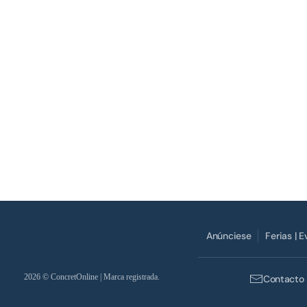
Anúnciese
Ferias | 
2026
© ConcretOnline | Marca registrada.
Contacto