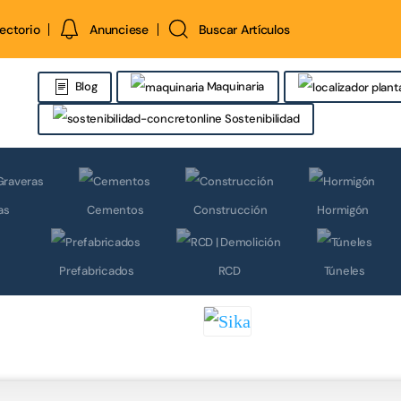
rectorio
Anunciese
Buscar Artículos
Maquinaria
Blog
Sostenibilidad
as
Cementos
Construcción
Hormigón
Prefabricados
RCD
Túneles