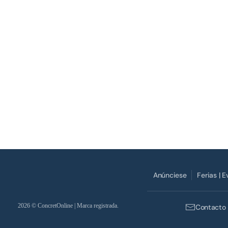
Anúnciese
Ferias | 
2026
© ConcretOnline | Marca registrada.
Contacto