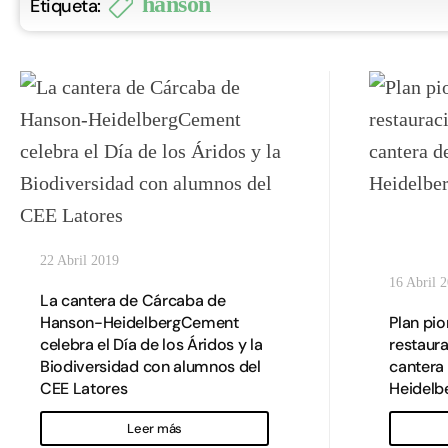
hanson
Etiqueta:
22 Abril 2019
16 Abril 
La cantera de Cárcaba de
Hanson-HeidelbergCement
Plan pio
celebra el Día de los Áridos y la
restaura
Biodiversidad con alumnos del
cantera
CEE Latores
Heidel
Leer más