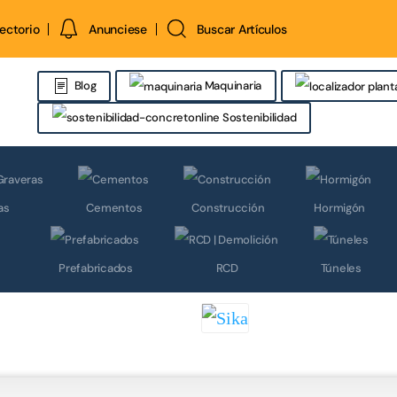
rectorio
Anunciese
Buscar Artículos
Maquinaria
Blog
Sostenibilidad
as
Cementos
Construcción
Hormigón
Prefabricados
RCD
Túneles