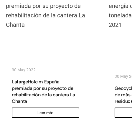
30 May 2022
30 May 
LafargeHolcim España
premiada por su proyecto de
Geocycl
rehabilitación de la cantera La
de más 
Chanta
residuo
Leer más