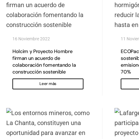
16 Noviembre 2022
11 Novie
Holcim y Proyecto Hombre
ECOPact
firman un acuerdo de
sostenib
colaboración fomentando la
emision
construcción sostenible
70%
Leer más