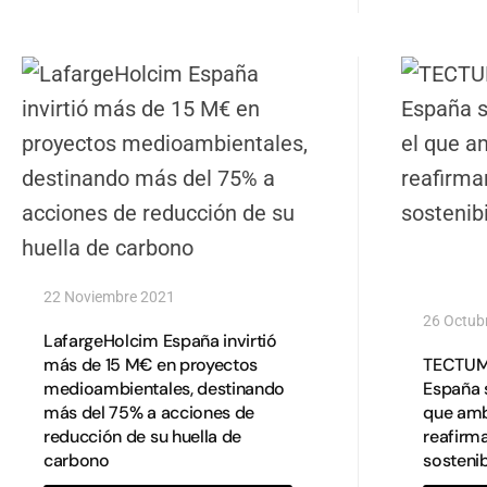
22 Noviembre 2021
26 Octub
LafargeHolcim España invirtió
más de 15 M€ en proyectos
TECTUM 
medioambientales, destinando
España 
más del 75% a acciones de
que am
reducción de su huella de
reafirma
carbono
sostenib