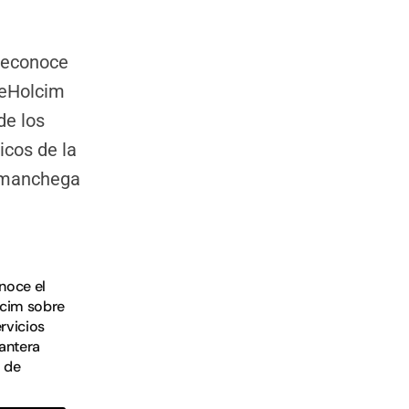
noce el
lcim sobre
ervicios
antera
 de