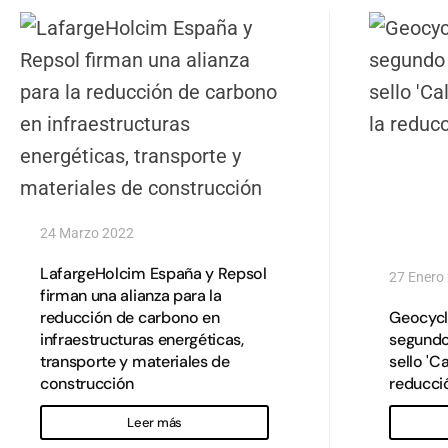
24 Marzo 2022
LafargeHolcim España y Repsol
27 Enero
firman una alianza para la
reducción de carbono en
Geocycl
infraestructuras energéticas,
segundo
transporte y materiales de
sello 'C
construcción
reducci
Leer más