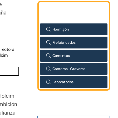
Hormigón
Prefabricados
irectora
lcim
Cementos
Canteras | Graveras
Laboratorios