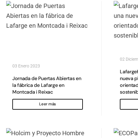
02 Dicie
03 Enero 2023
Lafarge
Jornada de Puertas Abiertas en
nueva p
la fábrica de Lafarge en
orientad
Montcada i Reixac
sosteni
Leer más