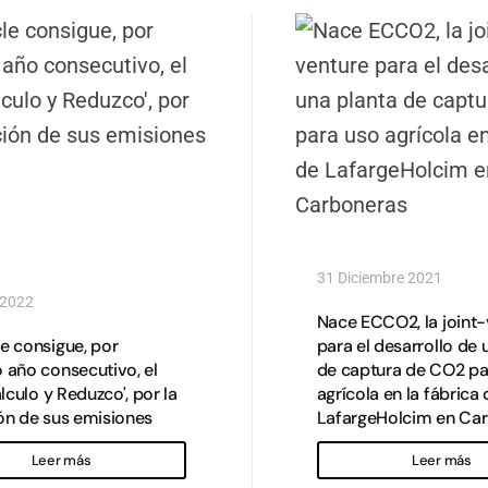
31 Diciembre 2021
 2022
Nace ECCO2, la joint
e consigue, por
para el desarrollo de 
 año consecutivo, el
de captura de CO2 pa
alculo y Reduzco', por la
agrícola en la fábrica 
ón de sus emisiones
LafargeHolcim en Ca
Leer más
Leer más