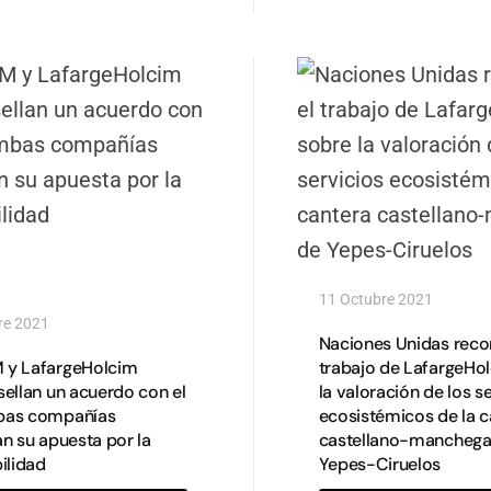
11 Octubre 2021
re 2021
Naciones Unidas reco
y LafargeHolcim
trabajo de LafargeHo
sellan un acuerdo con el
la valoración de los s
bas compañías
ecosistémicos de la c
n su apuesta por la
castellano-manchega
ilidad
Yepes-Ciruelos