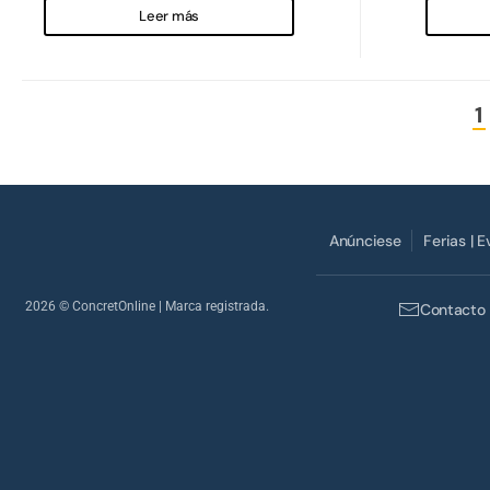
Leer más
1
Anúnciese
Ferias | 
2026
© ConcretOnline | Marca registrada.
Contacto