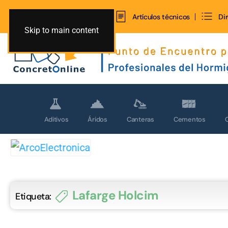
Inicio
Contacto
Artículos técnicos
Di
Skip to main content
Aditivos
Áridos
Canteras
Cementos
Lafarge Holcim
Etiqueta: