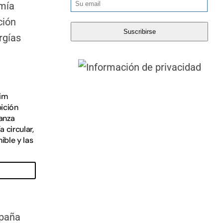
cim
ición
ianza
 circular,
ible y las