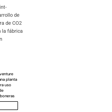
-venture
una planta
ra uso
de
rboneras