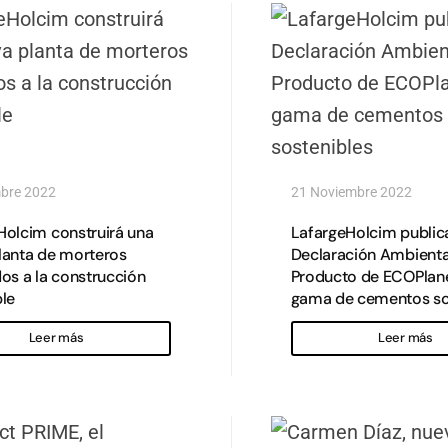
mbre 2022
21 Noviembre 2022
Holcim construirá una
LafargeHolcim publica
lanta de morteros
Declaración Ambienta
os a la construcción
Producto de ECOPlane
ble
gama de cementos so
Leer más
Leer más