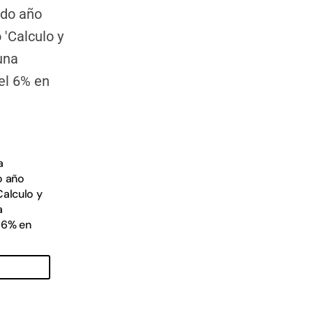
a
o año
Calculo y
a
 6% en