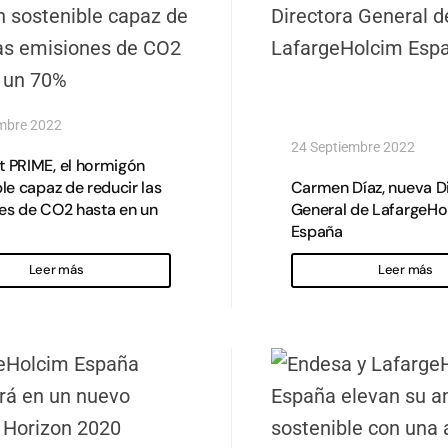
mbre 2022
24 Septiembre 2022
 PRIME, el hormigón
le capaz de reducir las
Carmen Díaz, nueva D
es de CO2 hasta en un
General de LafargeHo
España
Leer más
Leer más