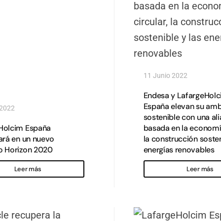
11 Junio 2022
Endesa y LafargeHol
España elevan su amb
 2022
sostenible con una al
Holcim España
basada en la economía
ará en un nuevo
la construcción sosten
o Horizon 2020
energías renovables
Leer más
Leer más