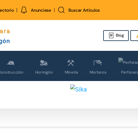
rectorio
Anunciese
Buscar Artículos
Blog
Construcción
Hormigón
Minería
Morteros
Perforac