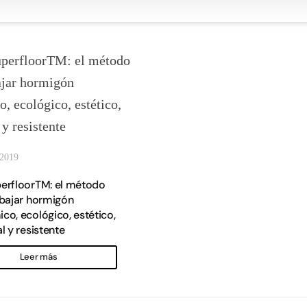
 2019
erfloorTM: el método
abajar hormigón
o, ecológico, estético,
l y resistente
Leer más