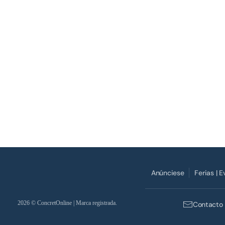
Anúnciese
Ferias | 
2026
© ConcretOnline | Marca registrada.
Contacto