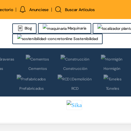
rectorio
Anunciese
Buscar Artículos
Maquinaria
Blog
Sostenibilidad
as
Cementos
Construcción
Hormigón
Prefabricados
RCD
Túneles