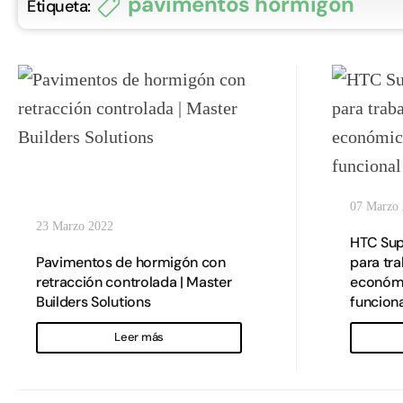
pavimentos hormigón
Etiqueta:
07 Marzo
23 Marzo 2022
HTC Sup
Pavimentos de hormigón con
para tr
retracción controlada | Master
económic
Builders Solutions
funciona
Leer más