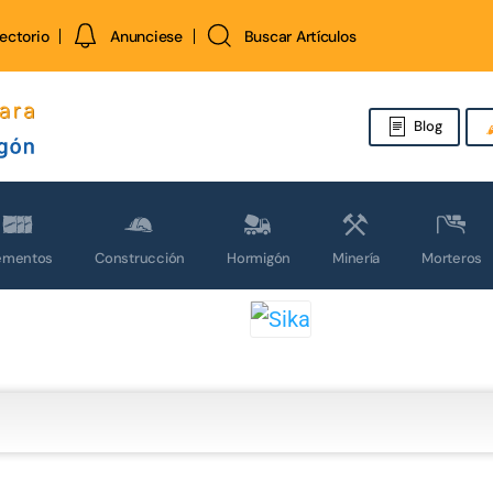
rectorio
Anunciese
Buscar Artículos
Blog
ementos
Construcción
Hormigón
Minería
Morteros