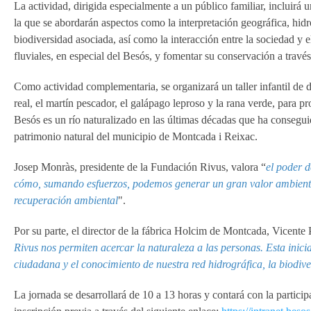
La actividad, dirigida especialmente a un público familiar, incluirá u
la que se abordarán aspectos como la interpretación geográfica, hidrog
biodiversidad asociada, así como la interacción entre la sociedad y el
fluviales, en especial del Besós, y fomentar su conservación a través
Como actividad complementaria, se organizará un taller infantil de di
real, el martín pescador, el galápago leproso y la rana verde, para 
Besós es un río naturalizado en las últimas décadas que ha conseguid
patrimonio natural del municipio de Montcada i Reixac.
Josep Monràs, presidente de la Fundación Rivus, valora “
el poder d
cómo, sumando esfuerzos, podemos generar un gran valor ambienta
recuperación ambiental
".
Por su parte, el director de la fábrica Holcim de Montcada, Vicente 
Rivus nos permiten acercar la naturaleza a las personas. Esta inici
ciudadana y el conocimiento de nuestra red hidrográfica, la biodiv
La jornada se desarrollará de 10 a 13 horas y contará con la partic