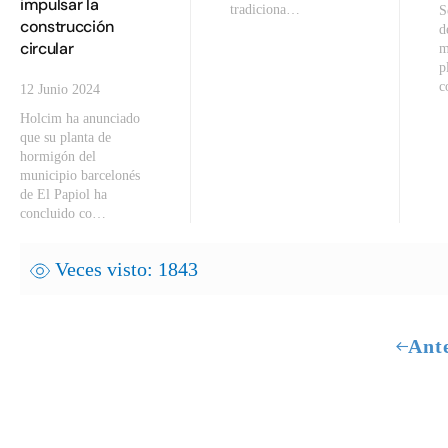
impulsar la
tradiciona…
S
construcción
d
circular
m
p
c
12 Junio 2024
Holcim ha anunciado
que su planta de
hormigón del
municipio barcelonés
de El Papiol ha
concluido co…
Veces visto: 1843
Ant