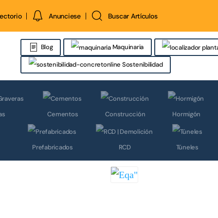
rectorio
Anunciese
Buscar Artículos
Maquinaria
Blog
Sostenibilidad
as
Cementos
Construcción
Hormigón
Prefabricados
RCD
Túneles