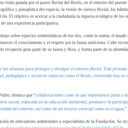
na visita guiada por el paseo fluvial del Besós, en el entorno del puente
ráfica y paisajística del espacio, la visión de cuenca fluvial, los hábitat
 río. El objetivo es acercar a la ciudadanía la riqueza ecológica de los 
 de una experiencia participativa.
bujo sobre especies emblemáticas de los ríos, como la nutria, el ánade r
promover el conocimiento y el respeto por la fauna autóctona. Cabe recor
o recuperar gran parte de su fauna y flora, y forma parte de la identida
e las alianzas para proteger y divulgar el entorno fluvial. Esta jornada
l, pedagógico y social en espacios como el Besós, convertido hoy en
Pedro, destaca que “
colaboraciones como la que impulsamos junto a l
ativa social, enfocada en la educación ambiental, promueve la particip
ersidad del entorno, así como de un recurso esencial como es el agua
."
ipación de educadores ambientales y especialistas de la Fundación. Se r