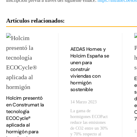
inscripción previa a través del siguiente enlace:
https://intranet.b
Artículos relacionados:
AEDAS Homes y
Holcim España se
unen para
construir
viviendas con
E
hormigón
e
sostenible
s
Holcim presentó
d
14 Marzo 2023
en Construmat la
e
tecnología
La gama de
C
hormigones ECOPact
ECOCycle®
reduce las emisiones
aplicada al
de CO2 entre un 30%
hormigón para
1
y 70% respecto al