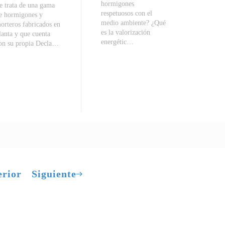
hormigones
e trata de una gama
respetuosos con el
e hormigones y
medio ambiente? ¿Qué
orteros fabricados en
es la valorización
lanta y que cuenta
energétic…
on su propia Decla…
erior
Siguiente