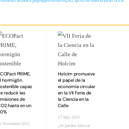
esos-tordera.cat/index.php/apps/forms/s/q5e25prS2StFmaHxQRRcJFER
COPact PRIME,
Holcim promueve
l hormigón
el papel de la
ostenible capaz
economía circular
e reducir las
en la VII Feria de
misiones de
la Ciencia en la
O2 hasta en un
Calle
70%
17 May 2019
1 Noviembre 2022
¿Se pueden fabricar