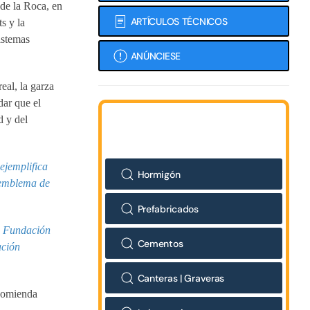
 de la Roca, en
ARTÍCULOS TÉCNICOS
s y la
sistemas
ANÚNCIESE
eal, la garza
dar que el
d y del
 ejemplifica
Hormigón
 emblema de
Prefabricados
a Fundación
Cementos
ación
Canteras | Graveras
ecomienda