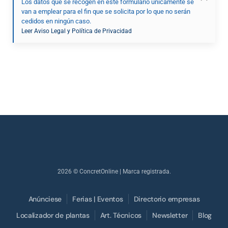
Los datos que se recogen en este formulario únicamente se
van a emplear para el fin que se solicita por lo que no serán
cedidos en ningún caso.
Leer Aviso Legal y Política de Privacidad
2026
© ConcretOnline | Marca registrada.
Anúnciese
Ferias | Eventos
Directorio empresas
Localizador de plantas
Art. Técnicos
Newsletter
Blog