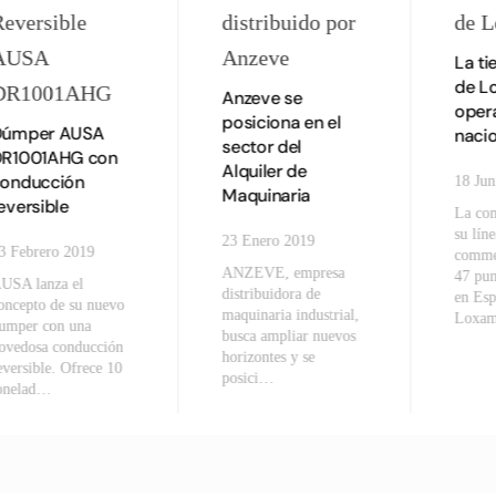
La ti
de L
Anzeve se
opera
posiciona en el
Dúmper AUSA
naci
sector del
DR1001AHG con
Alquiler de
onducción
18 Jun
Maquinaria
eversible
La co
su líne
23 Enero 2019
3 Febrero 2019
comme
ANZEVE, empresa
47 pun
USA lanza el
distribuidora de
en Esp
oncepto de su nuevo
maquinaria industrial,
Loxam
umper con una
busca ampliar nuevos
ovedosa conducción
horizontes y se
eversible. Ofrece 10
posici…
onelad…