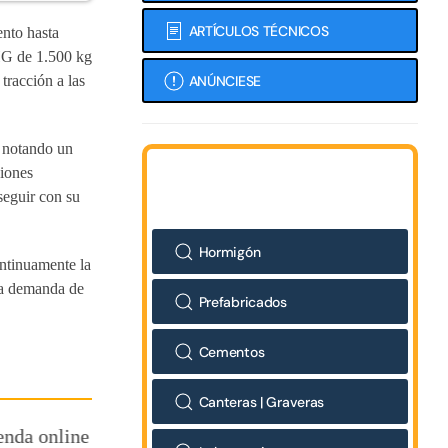
ARTÍCULOS TÉCNICOS
ento hasta
HG de 1.500 kg
racción a las
ANÚNCIESE
s notando un
siones
seguir con su
Hormigón
ontinuamente la
 la demanda de
Prefabricados
Cementos
Canteras | Graveras