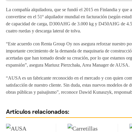
La compañía alquiladora, que se fundó el 2015 en Finlandia y que ac
convertirse en el 51º alquilador mundial en facturación (según e
de capacidad de carga, D300AHG de 3.000 kg y D450AHG de 4.500 k
cuatro ruedas y descarga lateral de tolva.
“Este acuerdo con Renta Group Oy nos asegura reforzar nuestro pos
importante crecimiento de la demanda de maquinaria de construcció
acertadas que han tomado desde su creación, por lo que estamos org
expansión”, asegura Mariusz Pierzchała, Area Manager de AUSA.
“AUSA es un fabricante reconocido en el mercado y con quien compa
satisfacción de nuestro cliente. Sin duda, estas nuevos modelos de
obras públicas y paisajismo”, reconoce Dawid Kunaszyk, responsab
Artículos relacionados: