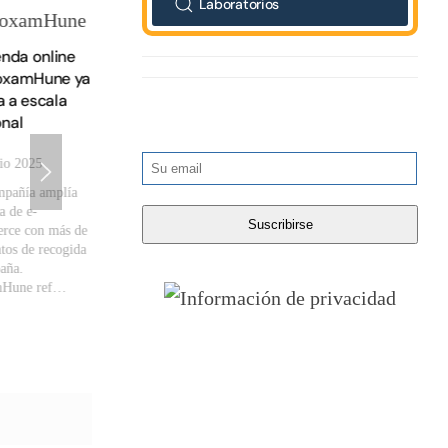
Laboratorios
enda online
oxamHune ya
 a escala
onal
io 2025
mpañía amplía
a de e-
rce con más de
tos de recogida
aña.
Hune ref…