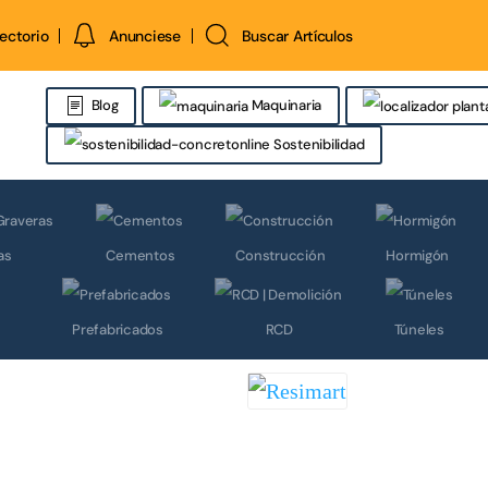
rectorio
Anunciese
Buscar Artículos
Maquinaria
Blog
Sostenibilidad
as
Cementos
Construcción
Hormigón
Prefabricados
RCD
Túneles