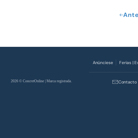
Ante
Anúnciese
Ferias | 
2026
© ConcretOnline | Marca registrada.
Contacto