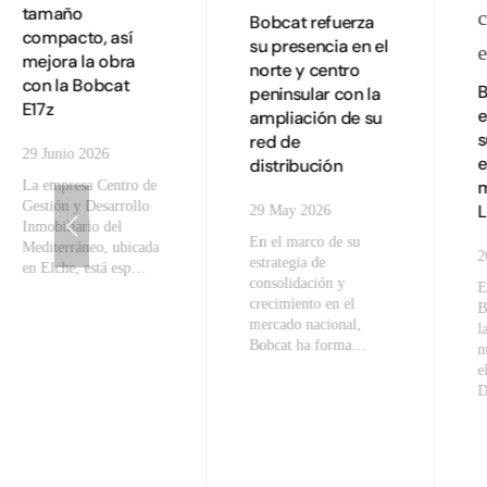
tamaño
Bobcat refuerza
compacto, así
su presencia en el
mejora la obra
norte y centro
con la Bobcat
B
peninsular con la
E17z
e
ampliación de su
s
red de
29 Junio 2026
e
distribución
m
La empresa Centro de
Gestión y Desarrollo
29 May 2026
Inmobiliario del
En el marco de su
Mediterráneo, ubicada
2
estrategia de
en Elche, está esp…
consolidación y
E
crecimiento en el
B
mercado nacional,
l
Bobcat ha forma…
n
e
D