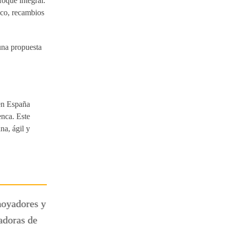
oque integral.
ico, recambios
 una propuesta
 en España
nca. Este
na, ágil y
Bobcat presenta
Bobcat e