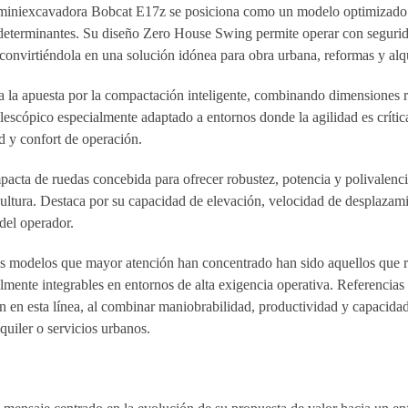
a miniexcavadora Bobcat E17z se posiciona como un modelo optimizado 
n determinantes. Su diseño Zero House Swing permite operar con seguri
 convirtiéndola en una solución idónea para obra urbana, reformas y alqu
a la apuesta por la compactación inteligente, combinando dimensiones 
elescópico especialmente adaptado a entornos donde la agilidad es crític
ad y confort de operación.
acta de ruedas concebida para ofrecer robustez, potencia y polivalenc
icultura. Destaca por su capacidad de elevación, velocidad de desplazam
del operador.
 los modelos que mayor atención han concentrado han sido aquellos que 
lmente integrables en entornos de alta exigencia operativa. Referencias
 en esta línea, al combinar maniobrabilidad, productividad y capacida
lquiler o servicios urbanos.