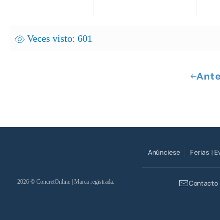
Veces visto: 601
Ante
Anúnciese
Ferias | 
2026
© ConcretOnline | Marca registrada.
Contacto