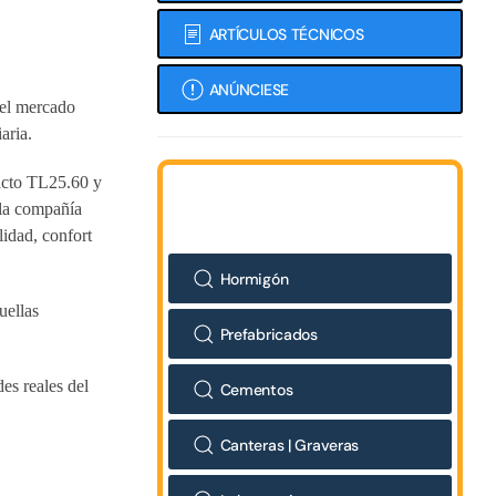
ARTÍCULOS TÉCNICOS
ANÚNCIESE
del mercado
aria.
pacto TL25.60 y
 la compañía
lidad, confort
Hormigón
uellas
Prefabricados
es reales del
Cementos
Canteras | Graveras