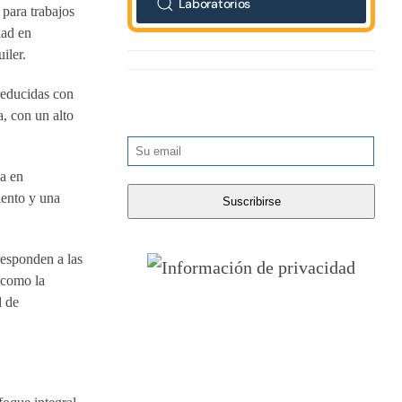
Laboratorios
para trabajos
dad en
iler.
reducidas con
a, con un alto
ia en
iento y una
responden a las
 como la
d de