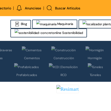
rectorio
Anunciese
Buscar Artículos
Maquinaria
Blog
Sostenibilidad
as
Cementos
Construcción
Hormigón
Prefabricados
RCD
Túneles