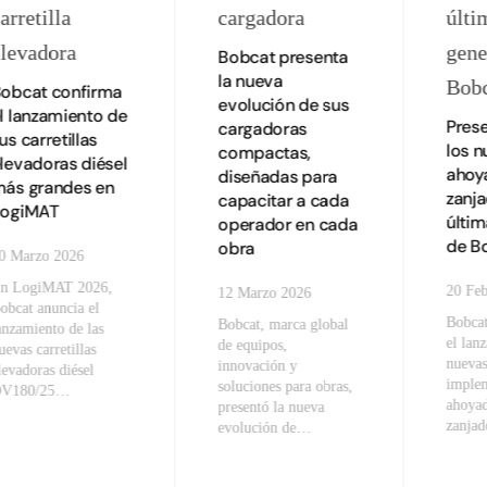
Bobcat presenta
la nueva
obcat confirma
evolución de sus
l lanzamiento de
Pres
cargadoras
us carretillas
los 
compactas,
levadoras diésel
ahoy
diseñadas para
ás grandes en
zanj
capacitar a cada
LogiMAT
últi
operador en cada
de B
obra
0 Marzo 2026
n LogiMAT 2026,
20 Feb
12 Marzo 2026
obcat anuncia el
Bobcat
Bobcat, marca global
anzamiento de las
el lan
de equipos,
uevas carretillas
nuevas
innovación y
levadoras diésel
imple
soluciones para obras,
V180/25…
ahoyad
presentó la nueva
zanja
evolución de…