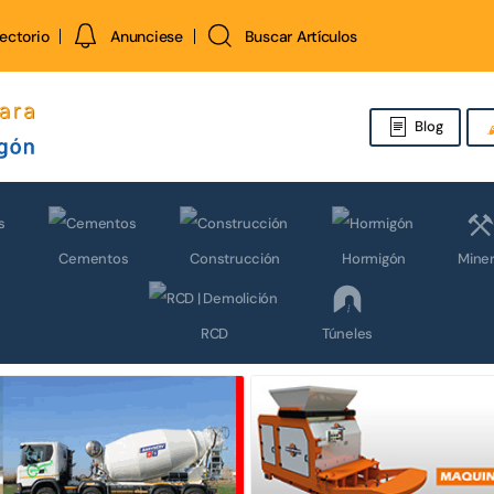
rectorio
Anunciese
Buscar Artículos
Blog
Miner
Cementos
Construcción
Hormigón
Túneles
RCD