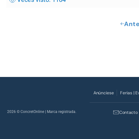
Ante
Anúnciese
Ferias | 
2026
© ConcretOnline | Marca registrada.
Contacto