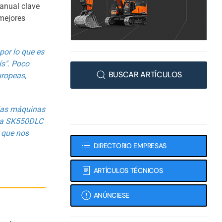
 anual clave
 mejores
por lo que es
ís". Poco
BUSCAR ARTÍCULOS
uropeas,
 las máquinas
 la SK550DLC
o que nos
DIRECTORIO EMPRESAS
ARTÍCULOS TÉCNICOS
ANÚNCIESE