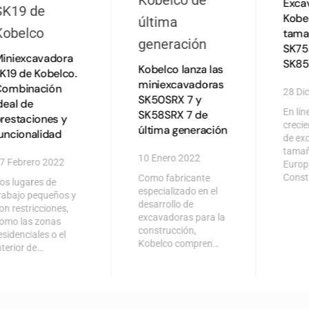
iniexcavadora
Kobelco lanza las
K19 de Kobelco.
miniexcavadoras
Combinación
Exca
SK50SRX 7 y
deal de
Kobe
SK58SRX 7 de
restaciones y
tama
última generación
uncionalidad
SK75
SK8
10 Enero 2022
7 Febrero 2022
Como fabricante
28 Di
os lugares de
especializado en el
rabajo pequeños y
En lín
desarrollo de
on restricciones,
creci
excavadoras para la
omo las zonas
de ex
construcción,
esidenciales o el
tamañ
Kobelco compren…
nterior de…
Europ
Const