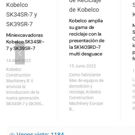
Kobelco amplía
M
su gama de
S
reciclaje con la
Miniexcavadoras
presentación de
Kobelco SK34SR-
i
la SK140SRD-7
7 y SK39SR-7
p
multi desguace
f
14 Abril 2023
15 Junio 2022
Kobelco
1
Como fabricante
Construction
L
líder de equipos de
Machinery B.V.
t
demolición y
anuncia la
c
reciclaje, Kobelco
introducción de la
c
Construction
nueva generación
r
Machinery Europe
SK34SR-7 y SK39S…
i
B…
Veces visto: 1184