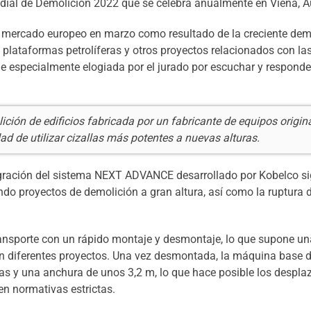
dial de Demolición 2022 que se celebra anualmente en Viena, Au
l mercado europeo en marzo como resultado de la creciente de
s, plataformas petrolíferas y otros proyectos relacionados con la
e especialmente elogiada por el jurado por escuchar y responde
n de edificios fabricada por un fabricante de equipos origina
dad de utilizar cizallas más potentes a nuevas alturas.
ración del sistema NEXT ADVANCE desarrollado por Kobelco si
ndo proyectos de demolición a gran altura, así como la ruptura 
ransporte con un rápido montaje y desmontaje, lo que supone u
en diferentes proyectos. Una vez desmontada, la máquina base d
das y una anchura de unos 3,2 m, lo que hace posible los despl
en normativas estrictas.