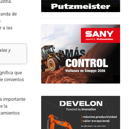
stria.
manda de
s
r a las
les y
gnifica que
de cimientos
na importante
e la
azamientos