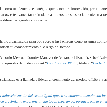
lida como un elemento estratégico que concentra innovación, prestacione
mbargo, este avance también plantea nuevos retos, especialmente en asp
os diferentes agentes implicados.
a la industrialización pasa por abordar las fachadas como sistemas compl
anticen su comportamiento a lo largo del tiempo.
Antonio Mescua, Country Manager de Aquapanel (Knauf); y José Valve
imo episodio del videopodcast “
Desafío Sika 30/50
”, titulado “
Fachada
strializada está llamada a liderar el crecimiento del modelo offsite y a 
a industrialización del sector. Igual que en su momento ocurrió con lo
 ese crecimiento exponencial que todos esperamos, porque permite ente