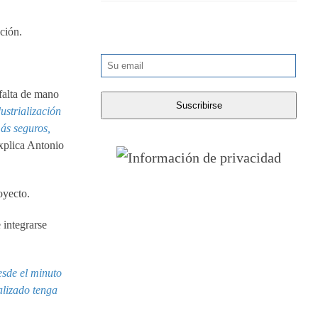
ución.
 falta de mano
ustrialización
ás seguros,
explica Antonio
oyecto.
 integrarse
esde el minuto
ializado tenga