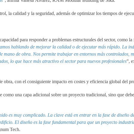
as
”, afirma Vanesa Álvarez, KAM Modular Building de Sika.
trol, la calidad y la seguridad, además de optimizar los tiempos de ejec
 capacidad para responder a problemas estructurales del sector, como la
tamos hablando de mejorar la calidad o de ejecutar más rápido. La ind
n de mano de obra. Nos permite trabajar en entornos más controlados, m
dos, lo que hace más atractivo el sector para nuevos profesionales
”, 
 obra, con el consiguiente impacto en costes y eficiencia global del pr
se como una capa adicional sobre un proyecto tradicional, sino que debe
nido es muy complicado. La clave está en entrar en la fase de diseño d
 edificio. El diseño es la fase fundamental para que un proyecto industr
ignum Tech.