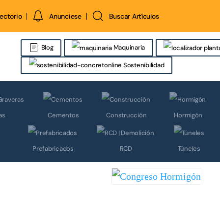
rectorio
Anunciese
Buscar Artículos
Maquinaria
Blog
Sostenibilidad
as
Cementos
Construcción
Hormigón
Prefabricados
RCD
Túneles