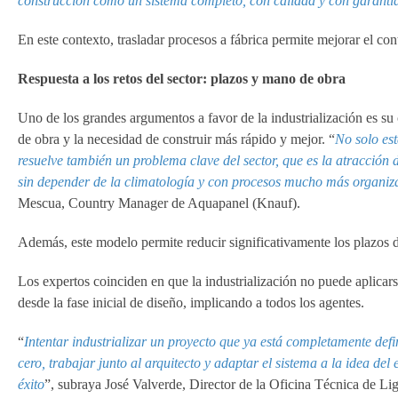
construcción como un sistema completo, con calidad y con garantí
En este contexto, trasladar procesos a fábrica permite mejorar el con
Respuesta a los retos del sector: plazos y mano de obra
Uno de los grandes argumentos a favor de la industrialización es su
de obra y la necesidad de construir más rápido y mejor. “
No solo es
resuelve también un problema clave del sector, que es la atracció
sin depender de la climatología y con procesos mucho más organiza
Mescua, Country Manager de Aquapanel (Knauf).
Además, este modelo permite reducir significativamente los plazos de
Los expertos coinciden en que la industrialización no puede aplicar
desde la fase inicial de diseño, implicando a todos los agentes.
“
Intentar industrializar un proyecto que ya está completamente defi
cero, trabajar junto al arquitecto y adaptar el sistema a la idea del
éxito
”, subraya José Valverde, Director de la Oficina Técnica de L