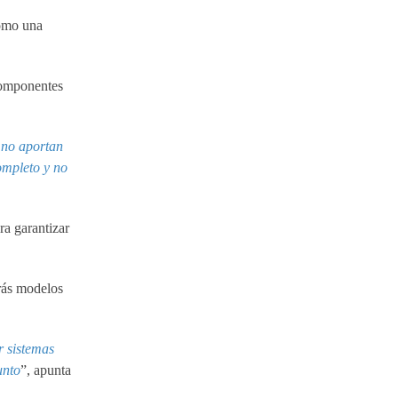
como una
 componentes
y no aportan
ompleto y no
ra garantizar
trás modelos
r sistemas
unto
”, apunta