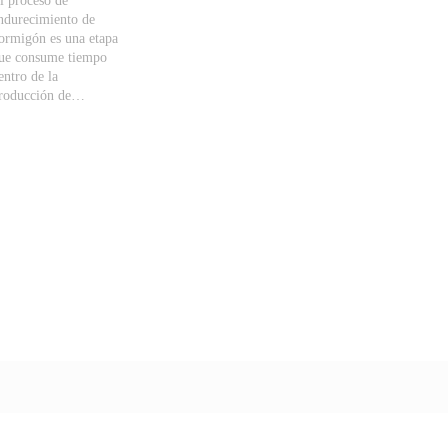
l proceso de
ndurecimiento de
ormigón es una etapa
ue consume tiempo
entro de la
roducción de…