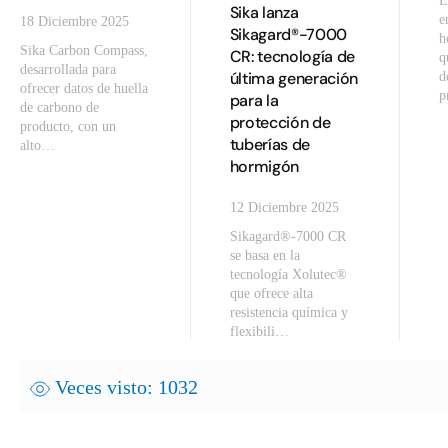
E
Sika lanza
e
18 Diciembre 2025
Sikagard®-7000
h
Sika Carbon Compass,
CR: tecnología de
q
desarrollada para
última generación
d
ofrecer datos de huella
p
para la
de carbono de
protección de
producto, con un
tuberías de
alto…
hormigón
12 Diciembre 2025
Sikagard®-7000 CR
se basa en la
tecnología Xolutec®
que ofrece alta
resistencia química y
flexibili…
Veces visto: 1032