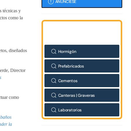
ANÚNCIESE
s técnicas y
ectos como la
etos, diseñados
Hormigón
Prefabricados
rde, Director
s
Cementos
Canteras | Graveras
actuar como
Laboratorios
s baños
nder la