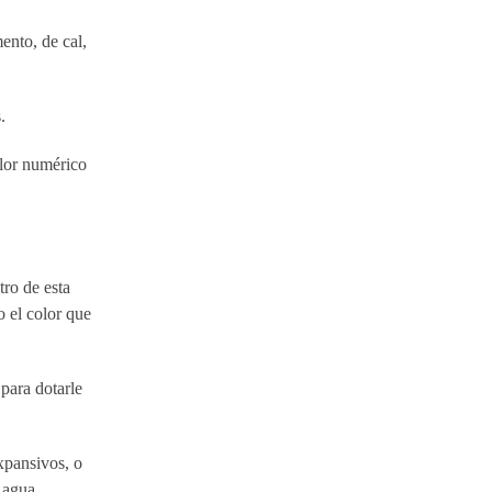
ento, de cal,
.
alor numérico
tro de esta
o el color que
 para dotarle
xpansivos, o
 agua,