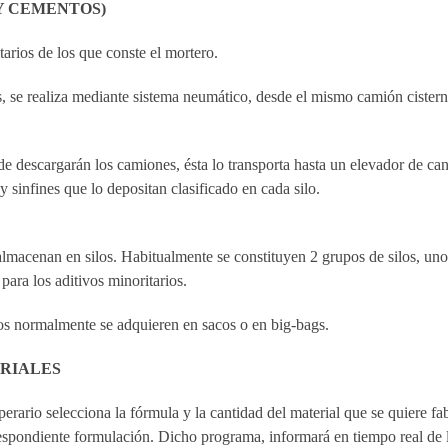
Y CEMENTOS)
arios de los que conste el mortero.
nos, se realiza mediante sistema neumático, desde el mismo camión cister
nde descargarán los camiones, ésta lo transporta hasta un elevador de ca
y sinfines que lo depositan clasificado en cada silo.
almacenan en silos. Habitualmente se constituyen 2 grupos de silos, un
para los aditivos minoritarios.
ivos normalmente se adquieren en sacos o en big-bags.
ERIALES
erario selecciona la fórmula y la cantidad del material que se quiere fab
espondiente formulación. Dicho programa, informará en tiempo real de l