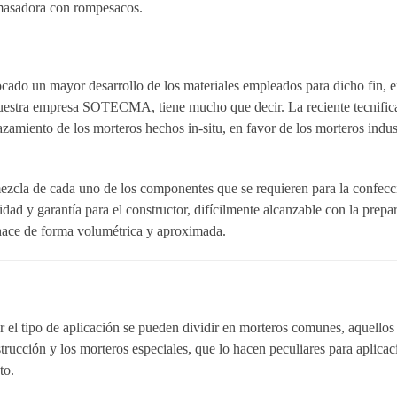
amasadora con rompesacos.
cado un mayor desarrollo de los materiales empleados para dicho fin, en
uestra empresa SOTECMA, tiene mucho que decir. La reciente tecnifica
amiento de los morteros hechos in-situ, en favor de los morteros indust
 mezcla de cada uno de los componentes que se requieren para la confecc
idad y garantía para el constructor, difícilmente alcanzable con la prep
 hace de forma volumétrica y aproximada.
 el tipo de aplicación se pueden dividir en morteros comunes, aquellos
rucción y los morteros especiales, que lo hacen peculiares para aplica
to.