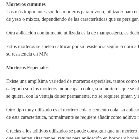
Morteros cumunes
Los más importantes son los morteros para revoco, utilizado para enf
de yeso o mixtos, dependiendo de las características que se persiga
Otra aplicación comúnmente utilizada es la de mampostería, es decir 
Estos morteros se suelen calificar por su resistencia según la no
su resistencia en MPa.
Morteros Especiales
Existe una amplísima variedad de morteros especiales, tantos como ti
categoría son los morteros monocapa a color, son morteros que se ut
se quiera, con la ventaja de ser permanente, no se requiere pintar, y
Otro tipo muy utilizado es el mortero cola o cemento cola, su aplicac
de esta característica, normalmente se requiere añadir como aditivo r
Gracias a los aditivos utilizados se puede conseguir que un mortero
que aguanten altas tempe- raturas para aplicación en hornos y hogare