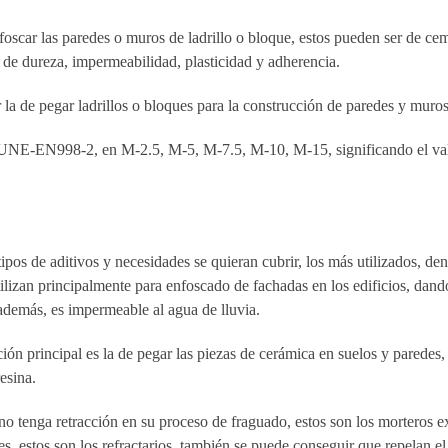
oscar las paredes o muros de ladrillo o bloque, estos pueden ser de cem
n de dureza, impermeabilidad, plasticidad y adherencia.
la de pegar ladrillos o bloques para la construcción de paredes y muros
rma UNE-EN998-2, en M-2.5, M-5, M-7.5, M-10, M-15, significando el v
pos de aditivos y necesidades se quieran cubrir, los más utilizados, den
ilizan principalmente para enfoscado de fachadas en los edificios, dand
 además, es impermeable al agua de lluvia.
ión principal es la de pegar las piezas de cerámica en suelos y paredes,
esina.
 no tenga retracción en su proceso de fraguado, estos son los morteros e
s, estos son los refractarios, también se puede conseguir que repelan el