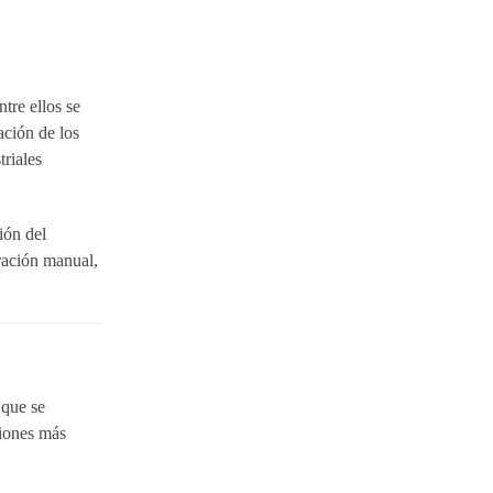
tre ellos se
ción de los
riales
ión del
aración manual,
 que se
ciones más