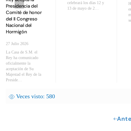
celebrará los días 12 y
H
Presidencia del
13 de mayo de 2…
e
Comité de honor
m
del II Congreso
s
Nacional del
Hormigón
27 Julio 2026
La Casa de S.M. el
Rey ha comunicado
oficialmente la
aceptación de Su
Majestad el Rey de la
Preside…
Veces visto: 580
Ante