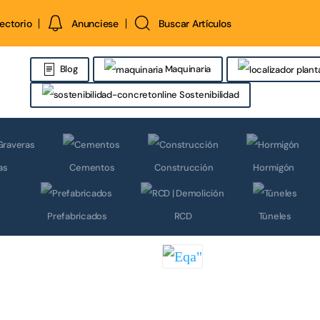
rectorio
Anunciese
Buscar Artículos
Maquinaria
Blog
Sostenibilidad
as
Cementos
Construcción
Hormigón
Prefabricados
RCD
Túneles