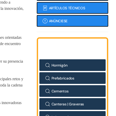
iendo a
ARTÍCULOS TÉCNICOS
 la innovación,
ANÚNCIESE
es orientadas
 de encuentro
er su presencia
Hormigón
Prefabricados
ipales retos y
toda la cadena
Cementos
s innovadoras
Canteras | Graveras