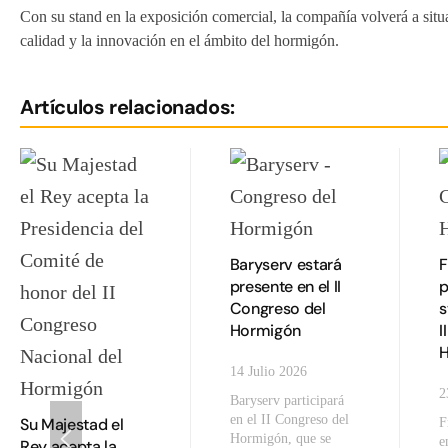
Con su stand en la exposición comercial, la compañía volverá a situa
calidad y la innovación en el ámbito del hormigón.
Artículos relacionados:
Baryserv estará
F
presente en el II
p
Congreso del
s
Hormigón
I
H
14 Julio 2026
2
Baryserv participará
en el II Congreso del
Su Majestad el
F
Hormigón, que se
e
Rey acepta la