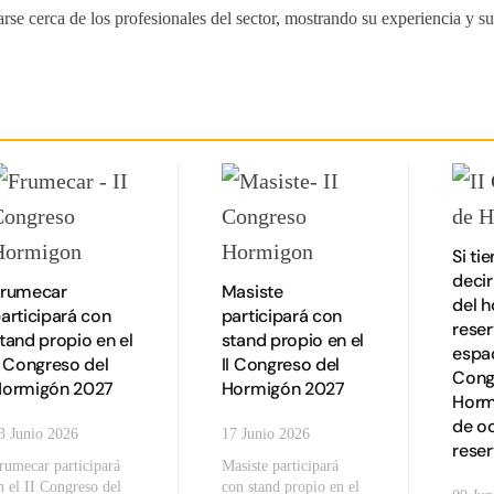
rse cerca de los profesionales del sector, mostrando su experiencia y su
Si ti
deci
rumecar
Masiste
del 
articipará con
participará con
reser
tand propio en el
stand propio en el
espac
I Congreso del
II Congreso del
Cong
ormigón 2027
Hormigón 2027
Horm
de o
3 Junio 2026
17 Junio 2026
rese
rumecar participará
Masiste participará
n el II Congreso del
con stand propio en el