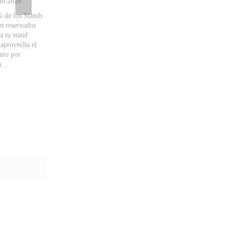
io 2026
13 de mayo
Hormigó…
en Gr…
 de los Stands
án reservados
a tu stand
 aprovecha el
nto por
va…