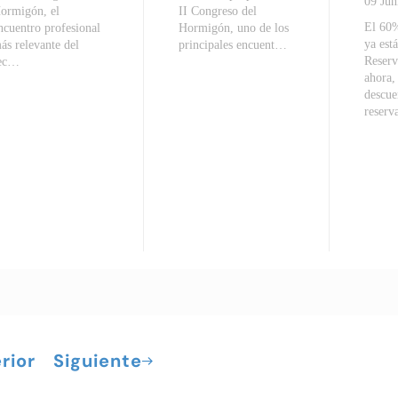
09 Jun
ormigón, el
II Congreso del
El 60%
ncuentro profesional
Hormigón, uno de los
ya est
ás relevante del
principales encuent…
Reserv
ec…
ahora,
descue
reser
rior
Siguiente